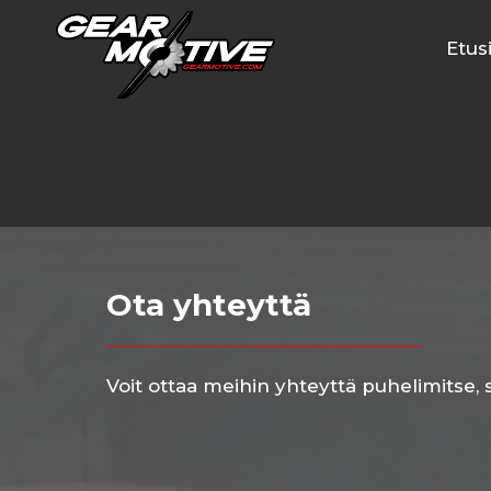
Siirry
sisältöön
Etus
Ota yhteyttä
Voit ottaa meihin yhteyttä puhelimitse,