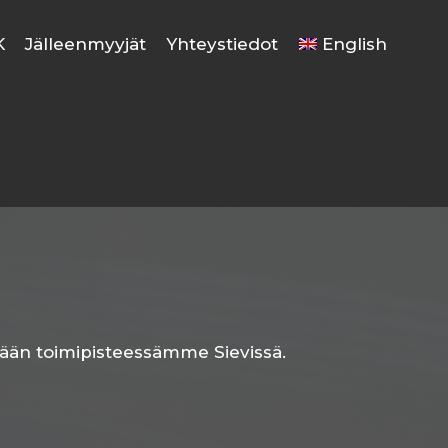
K
Jälleenmyyjät
Yhteystiedot
English
ymään toimipisteessämme Sievissä.